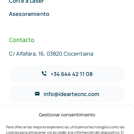
Corte a Láser
Asesoramiento
Contacto
C/ Alfafara, 16, 03820 Cocentaina
+34 644 42 11 08
info@ideartecnc.com
Gestionar consentimiento
© 2026 • IDEARTE CNC •
Legal
Para ofrecer las mejores experiencias, utilizamos tecnologías como las
cookies para almacenar y/o acceder a la información del dispositivo. El