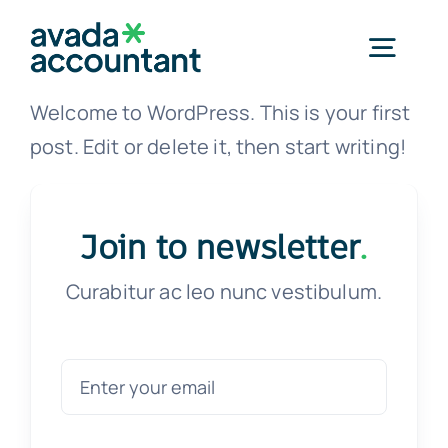
Saltar
al
Togg
contenido
Navig
Welcome to WordPress. This is your first
Mecanizado
post. Edit or delete it, then start writing!
Grabado Láser
Join to newsletter
.
Corte a Láser
Curabitur ac leo nunc vestibulum.
Asesoramiento